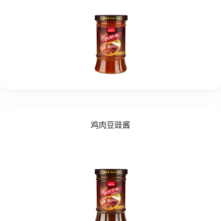
鸡肉豆豉酱