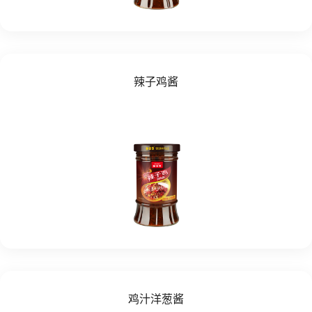
辣子鸡酱
鸡汁洋葱酱