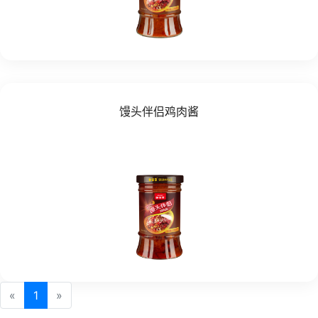
馒头伴侣鸡肉酱
«
1
»