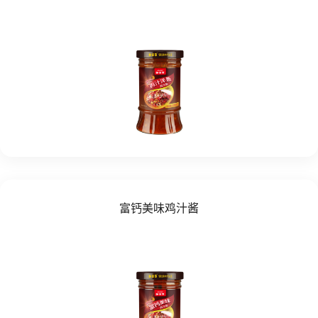
富钙美味鸡汁酱