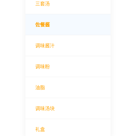
三套汤
佐餐酱
调味酱汁
调味粉
油脂
调味汤块
礼盒