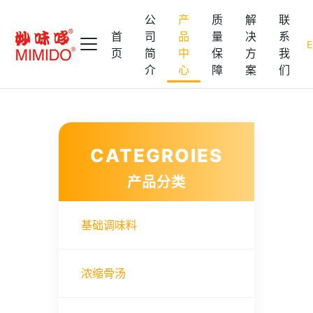
公
产
质
解
联
首
司
品
量
决
系
E
页
简
中
保
方
我
介
心
障
案
们
CATEGROIES
产品分类
基础调味料
浓缩骨汤