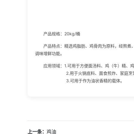
产品规格：20kg/桶
产品特点：精选鸡脂肪、鸡骨肉为原料，经熬煮
调味增鲜功能。
应用领域：1.可用于方便面汤料、鸡（牛）精、
2.用于火锅底料、面食煎炸、家庭烹饪
3.可用于作为油状香精的载体。
上一条：
鸡油