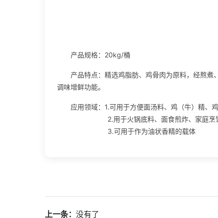
产品规格：20kg/桶
产品特点：精选鸡脂肪、鸡骨肉为原料，经熬煮
调味增鲜功能。
应用领域：1.可用于方便面汤料、鸡（牛）精、
2.用于火锅底料、面食煎炸、家庭烹饪
3.可用于作为油状香精的载体
上一条：
没有了